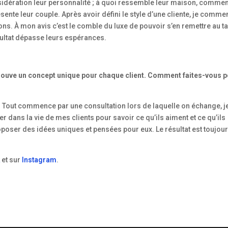
idération leur personnalité ; à quoi ressemble leur maison, commen
résente leur couple. Après avoir défini le style d’une cliente, je comm
ons. À mon avis c’est le comble du luxe de pouvoir s’en remettre au ta
sultat dépasse leurs espérances.
trouve un concept unique pour chaque client. Comment faites-vous 
. Tout commence par une consultation lors de laquelle on échange, j
r dans la vie de mes clients pour savoir ce qu’ils aiment et ce qu’ils
proposer des idées uniques et pensées pour eux. Le résultat est toujou
k
et sur
Instagram
.