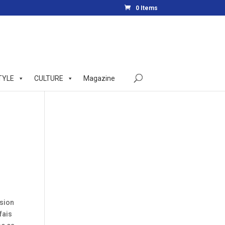
0 Items
TYLE
CULTURE
Magazine
ssion
fais