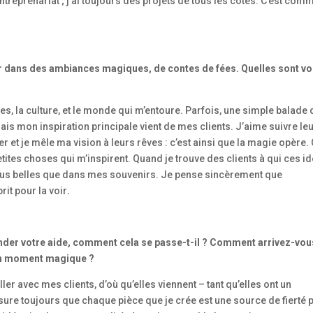
ntreprenariat ; j’ai toujours des projets de tous les côtés. C’est com
r dans des ambiances magiques, de contes de fées. Quelles sont v
ges, la culture, et le monde qui m’entoure. Parfois, une simple balade
Mais mon inspiration principale vient de mes clients. J’aime suivre le
r et je mêle ma vision à leurs rêves : c’est ainsi que la magie opère. 
tites choses qui m’inspirent. Quand je trouve des clients à qui ces i
 plus belles que dans mes souvenirs. Je pense sincèrement que
prit pour la voir
.
der votre aide, comment cela se passe-t-il ? Comment arrivez-vou
e un moment magique ?
er avec mes clients, d’où qu’elles viennent – tant qu’elles ont un
ssure toujours que chaque pièce que je crée est une source de fierté 