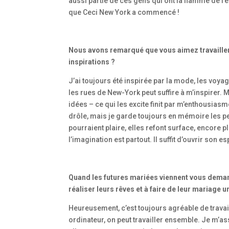
aussi partie de ces gens qui ont la flamme de l’e
que Ceci New York a commencé !
Nous avons remarqué que vous aimez travaille
inspirations ?
J’ai toujours été inspirée par la mode, les voya
les rues de New-York peut suffire à m’inspirer. 
idées – ce qui les excite finit par m’enthousiasme
drôle, mais je garde toujours en mémoire les pe
pourraient plaire, elles refont surface, encore
l’imagination est partout. Il suffit d’ouvrir son es
Quand les futures mariées viennent vous deman
réaliser leurs rêves et à faire de leur mariag
Heureusement, c’est toujours agréable de travaill
ordinateur, on peut travailler ensemble. Je m’a