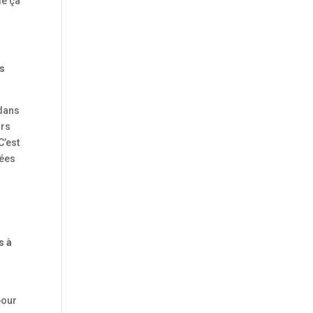
me ça
os
 dans
urs
C’est
dées
s à
pour