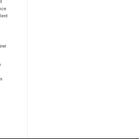
t
ence
lent
pour
e
rs