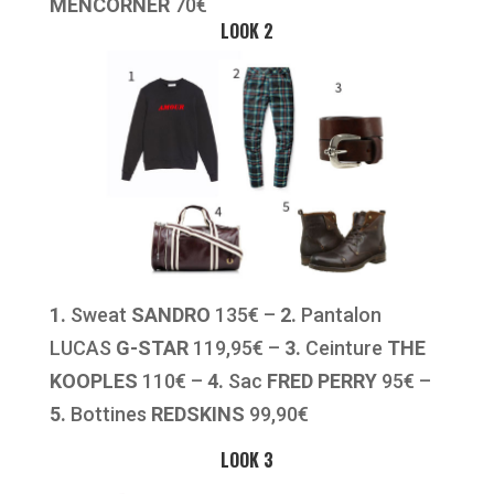
MENCORNER
70€
LOOK 2
1.
Sweat
SANDRO
135€ –
2.
Pantalon
LUCAS
G-STAR
119,95€ –
3.
Ceinture
THE
KOOPLES
110€ –
4.
Sac
FRED PERRY
95€ –
5.
Bottines
REDSKINS
99,90€
LOOK 3