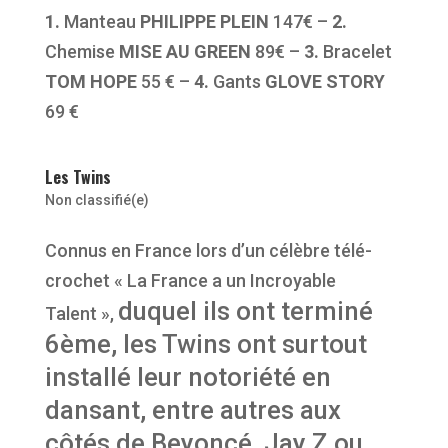
1.
Manteau
PHILIPPE PLEIN
147€ –
2.
Chemise
MISE AU GREEN
89€ –
3.
Bracelet
TOM HOPE
55 € –
4.
Gants
GLOVE STORY
69 €
Les Twins
Non classifié(e)
Connus en France lors d’un célèbre télé-
crochet « La France a un Incroyable
duquel ils ont terminé
Talent »,
6ème,
les Twins ont surtout
installé leur notoriété en
dansant,
entre autres aux
côtés de Beyoncé, Jay Z ou