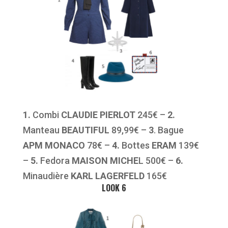
1.
Combi
CLAUDIE PIERLOT
245€ –
2.
Manteau
BEAUTIFUL
89,99€ –
3
. Bague
APM MONACO
78€ –
4.
Bottes
ERAM
139€
–
5.
Fedora
MAISON MICHE
L 500€ –
6.
Minaudière
KARL LAGERFELD
165€
LOOK 6